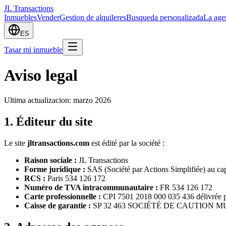
JL Transactions
Inmuebles
Vender
Gestion de alquileres
Busqueda personalizada
La age
ES
Tasar mi inmueble
Aviso legal
Ultima actualizacion: marzo 2026
1. Éditeur du site
Le site
jltransactions.com
est édité par la société :
Raison sociale :
JL Transactions
Forme juridique :
SAS (Société par Actions Simplifiée) au cap
RCS :
Paris 534 126 172
Numéro de TVA intracommunautaire :
FR 534 126 172
Carte professionnelle :
CPI 7501 2018 000 035 436 délivrée p
Caisse de garantie :
SP 32 463 SOCIÉTÉ DE CAUTION MUT