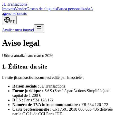
JL Transactions
Imoveis
Vender
Gestao de alugueis
Busca personalizada
A
agencia
Contato
PT
Avaliar meu imovel
Aviso legal
Ultima atualizacao: marco 2026
1. Éditeur du site
Le site
jltransactions.com
est édité par la société :
Raison sociale :
JL Transactions
Forme juridique :
SAS (Société par Actions Simplifiée) au
capital de 1 200 €
RCS :
Paris 534 126 172
Numéro de TVA intracommunautaire :
FR 534 126 172
Carte professionnelle :
CPI 7501 2018 000 035 436 délivrée
par la C.C.I. de CCI Paris IDE