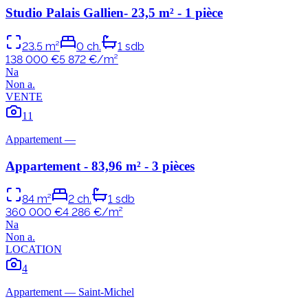
Studio Palais Gallien- 23,5 m² - 1 pièce
23.5
m²
0
ch.
1
sdb
138 000 €
5 872
€/m²
N
a
Non
a
.
VENTE
11
Appartement
—
Appartement - 83,96 m² - 3 pièces
84
m²
2
ch.
1
sdb
360 000 €
4 286
€/m²
N
a
Non
a
.
LOCATION
4
Appartement
—
Saint-Michel