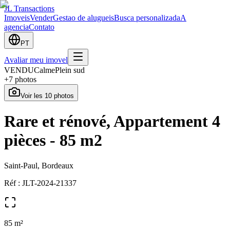
JL Transactions
Imoveis
Vender
Gestao de alugueis
Busca personalizada
A
agencia
Contato
PT
Avaliar meu imovel
VENDU
Calme
Plein sud
+
7
photos
Voir les
10
photos
Rare et rénové, Appartement 4
pièces - 85 m2
Saint-Paul, Bordeaux
Réf :
JLT-2024-21337
85
m²