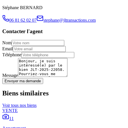
Stéphane
BERNARD
06 81 62 02 07
stephane@jltransactions.com
Contacter l'agent
Nom
Email
Téléphone
Message
Envoyer ma demande
Biens similaires
Voir tous nos biens
VENTE
11