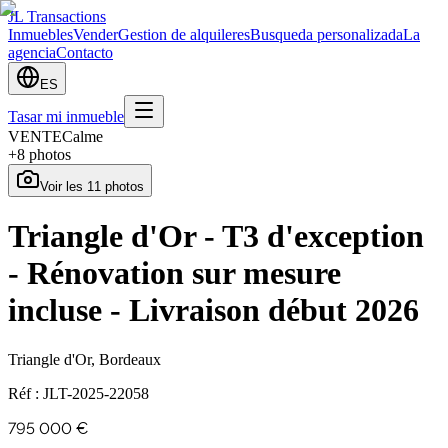
JL Transactions
Inmuebles
Vender
Gestion de alquileres
Busqueda personalizada
La
agencia
Contacto
ES
Tasar mi inmueble
VENTE
Calme
+
8
photos
Voir les
11
photos
Triangle d'Or - T3 d'exception
- Rénovation sur mesure
incluse - Livraison début 2026
Triangle d'Or, Bordeaux
Réf :
JLT-2025-22058
795 000 €