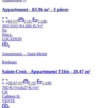
Appartement
—
Appartement - 83,96 m² - 3 pièces
84
m²
2
ch.
1
sdb
360 000 €
4 286
€/m²
N
a
Non
a
.
LOCATION
4
Appartement
—
Saint-Michel
Bordeaux
Sainte-Croix - Appartement T1bis - 28,47 m²
28.47
m²
1
ch.
1
sdb
780 €/mois
27
€/m²
C
H
Cathleen
H
.
VENTE
6