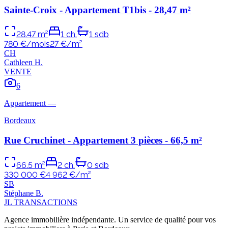
Sainte-Croix - Appartement T1bis - 28,47 m²
28.47
m²
1
ch.
1
sdb
780 €/mois
27
€/m²
C
H
Cathleen
H
.
VENTE
6
Appartement
—
Bordeaux
Rue Cruchinet - Appartement 3 pièces - 66,5 m²
66.5
m²
2
ch.
0
sdb
330 000 €
4 962
€/m²
S
B
Stéphane
B
.
JL TRANSACTIONS
Agence immobilière indépendante. Un service de qualité pour vos