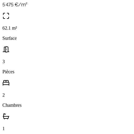
5 475
€/m²
62.1
m²
Surface
3
Pièces
2
Chambres
1