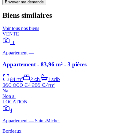
Envoyer ma demande
Biens similaires
Voir tous nos biens
VENTE
11
Appartement
—
Appartement - 83,96 m² - 3 pièces
84
m²
2
ch.
1
sdb
360 000 €
4 286
€/m²
N
a
Non
a
.
LOCATION
4
Appartement
—
Saint-Michel
Bordeaux