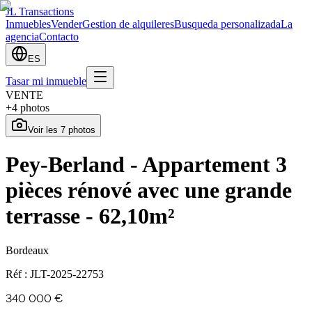
JL Transactions
Inmuebles
Vender
Gestion de alquileres
Busqueda personalizada
La
agencia
Contacto
ES
Tasar mi inmueble
VENTE
+
4
photos
Voir les
7
photos
Pey-Berland - Appartement 3
pièces rénové avec une grande
terrasse - 62,10m²
Bordeaux
Réf :
JLT-2025-22753
340 000 €