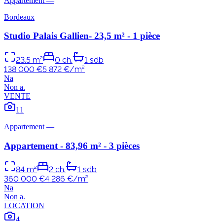
Appartement
—
Bordeaux
Studio Palais Gallien- 23,5 m² - 1 pièce
23.5
m²
0
ch.
1
sdb
138 000 €
5 872
€/m²
N
a
Non
a
.
VENTE
11
Appartement
—
Appartement - 83,96 m² - 3 pièces
84
m²
2
ch.
1
sdb
360 000 €
4 286
€/m²
N
a
Non
a
.
LOCATION
4