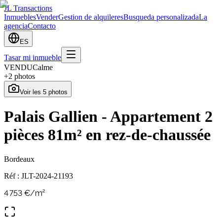
JL Transactions
Inmuebles
Vender
Gestion de alquileres
Busqueda personalizada
La
agencia
Contacto
ES
Tasar mi inmueble
VENDU
Calme
+
2
photos
Voir les
5
photos
Palais Gallien - Appartement 2
pièces 81m² en rez-de-chaussée
Bordeaux
Réf :
JLT-2024-21193
4 753
€/m²