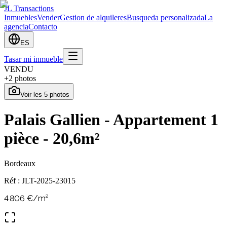
JL Transactions
Inmuebles
Vender
Gestion de alquileres
Busqueda personalizada
La
agencia
Contacto
ES
Tasar mi inmueble
VENDU
+
2
photos
Voir les
5
photos
Palais Gallien - Appartement 1
pièce - 20,6m²
Bordeaux
Réf :
JLT-2025-23015
4 806
€/m²