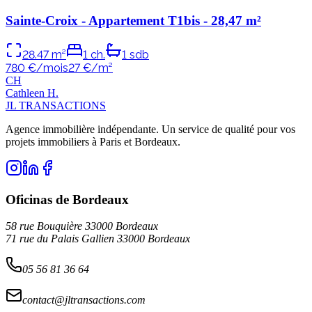
Sainte-Croix - Appartement T1bis - 28,47 m²
28.47
m²
1
ch.
1
sdb
780 €/mois
27
€/m²
C
H
Cathleen
H
.
JL TRANSACTIONS
Agence immobilière indépendante. Un service de qualité pour vos
projets immobiliers à Paris et Bordeaux.
Oficinas de Bordeaux
58 rue Bouquière 33000 Bordeaux
71 rue du Palais Gallien 33000 Bordeaux
05 56 81 36 64
contact@jltransactions.com