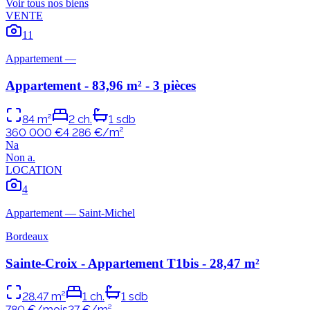
Voir tous nos biens
VENTE
11
Appartement
—
Appartement - 83,96 m² - 3 pièces
84
m²
2
ch.
1
sdb
360 000 €
4 286
€/m²
N
a
Non
a
.
LOCATION
4
Appartement
—
Saint-Michel
Bordeaux
Sainte-Croix - Appartement T1bis - 28,47 m²
28.47
m²
1
ch.
1
sdb
780 €/mois
27
€/m²