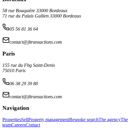
58 rue Bouquière 33000 Bordeaux
71 rue du Palais Gallien 33000 Bordeaux
05 56 81 36 64
contact@jltransactions.com
Paris
155 rue du Fbg Saint-Denis
75010 Paris
06 38 29 39 80
contact@jltransactions.com
Navigation
Properties
Sell
Property management
Bespoke search
The agency
The
team
Careers
Contact