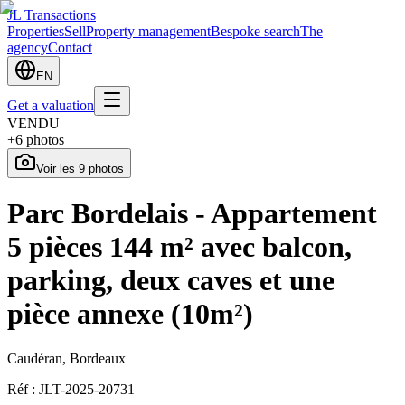
JL Transactions
Properties
Sell
Property management
Bespoke search
The
agency
Contact
EN
Get a valuation
VENDU
+
6
photos
Voir les
9
photos
Parc Bordelais - Appartement
5 pièces 144 m² avec balcon,
parking, deux caves et une
pièce annexe (10m²)
Caudéran, Bordeaux
Réf :
JLT-2025-20731