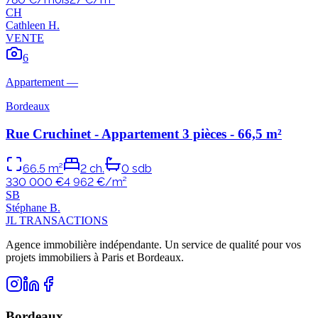
C
H
Cathleen
H
.
VENTE
6
Appartement
—
Bordeaux
Rue Cruchinet - Appartement 3 pièces - 66,5 m²
66.5
m²
2
ch.
0
sdb
330 000 €
4 962
€/m²
S
B
Stéphane
B
.
JL TRANSACTIONS
Agence immobilière indépendante. Un service de qualité pour vos
projets immobiliers à Paris et Bordeaux.
Bordeaux