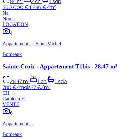
84
m²
2
ch.
1
sdb
360 000 €
4 286
€/m²
N
a
Non
a
.
LOCATION
4
Appartement
—
Saint-Michel
Bordeaux
Sainte-Croix - Appartement T1bis - 28,47 m²
28.47
m²
1
ch.
1
sdb
780 €/mois
27
€/m²
C
H
Cathleen
H
.
VENTE
6
Appartement
—
Bordeaux