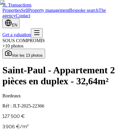
JL Transactions
Properties
Sell
Property management
Bespoke search
The
agency
Contact
EN
Get a valuation
SOUS COMPROMIS
+
10
photos
Voir les
13
photos
Saint-Paul - Appartement 2
pièces en duplex - 32,64m²
Bordeaux
Réf :
JLT-2025-22366
127 500 €
3 906
€/m²