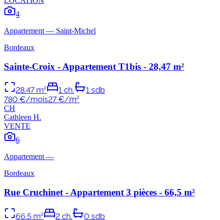
LOCATION
4
Appartement
—
Saint-Michel
Bordeaux
Sainte-Croix - Appartement T1bis - 28,47 m²
28.47
m²
1
ch.
1
sdb
780 €/mois
27
€/m²
C
H
Cathleen
H
.
VENTE
6
Appartement
—
Bordeaux
Rue Cruchinet - Appartement 3 pièces - 66,5 m²
66.5
m²
2
ch.
0
sdb