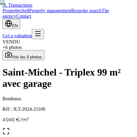
JL Transactions
Properties
Sell
Property management
Bespoke search
The
agency
Contact
EN
Get a valuation
VENDU
+
6
photos
Voir les
9
photos
Saint-Michel - Triplex 99 m²
avec garage
Bordeaux
Réf :
JLT-2024-21100
4 949
€/m²