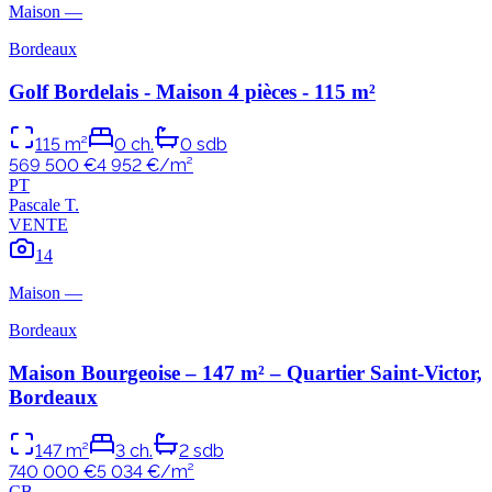
Maison
—
Bordeaux
Golf Bordelais - Maison 4 pièces - 115 m²
115
m²
0
ch.
0
sdb
569 500 €
4 952
€/m²
P
T
Pascale
T
.
VENTE
14
Maison
—
Bordeaux
Maison Bourgeoise – 147 m² – Quartier Saint-Victor,
Bordeaux
147
m²
3
ch.
2
sdb
740 000 €
5 034
€/m²
C
B