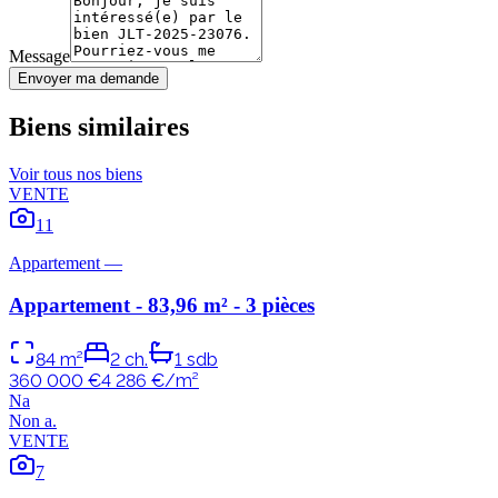
Message
Envoyer ma demande
Biens similaires
Voir tous nos biens
VENTE
11
Appartement
—
Appartement - 83,96 m² - 3 pièces
84
m²
2
ch.
1
sdb
360 000 €
4 286
€/m²
N
a
Non
a
.
VENTE
7