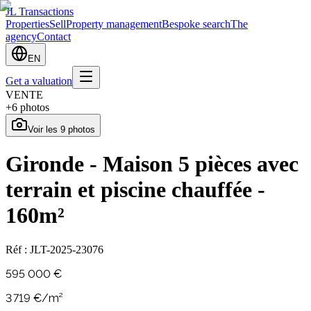
JL Transactions
Properties
Sell
Property management
Bespoke search
The
agency
Contact
EN
Get a valuation
VENTE
+
6
photos
Voir les
9
photos
Gironde - Maison 5 pièces avec
terrain et piscine chauffée -
160m²
Réf :
JLT-2025-23076
595 000 €
3 719
€/m²