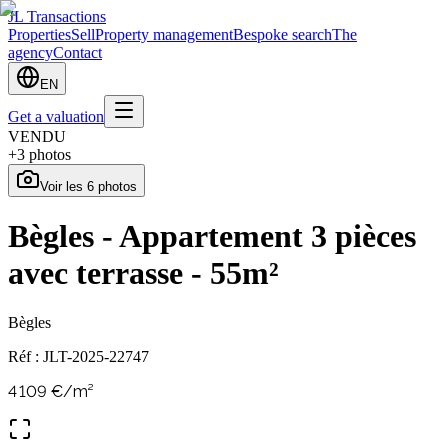
JL Transactions
Properties
Sell
Property management
Bespoke search
The
agency
Contact
EN
Get a valuation
VENDU
+
3
photos
Voir les
6
photos
Bègles - Appartement 3 pièces
avec terrasse - 55m²
Bègles
Réf :
JLT-2025-22747
4 109
€/m²