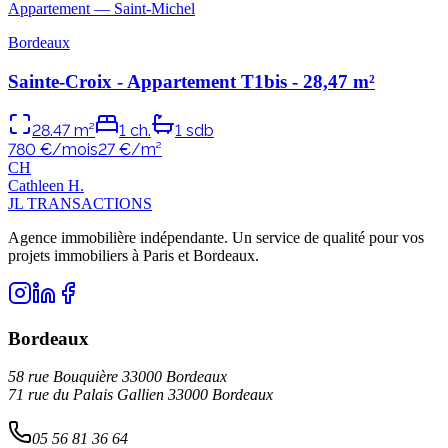
Appartement
—
Saint-Michel
Bordeaux
Sainte-Croix - Appartement T1bis - 28,47 m²
28.47
m²
1
ch.
1
sdb
780 €/mois
27
€/m²
C
H
Cathleen
H
.
JL TRANSACTIONS
Agence immobilière indépendante. Un service de qualité pour vos
projets immobiliers à Paris et Bordeaux.
Bordeaux
58 rue Bouquière 33000 Bordeaux
71 rue du Palais Gallien 33000 Bordeaux
05 56 81 36 64