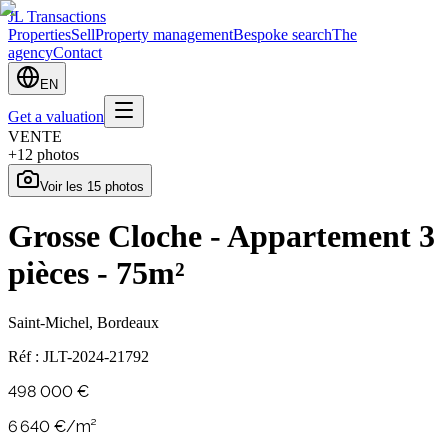
JL Transactions
Properties
Sell
Property management
Bespoke search
The
agency
Contact
EN
Get a valuation
VENTE
+
12
photos
Voir les
15
photos
Grosse Cloche - Appartement 3
pièces - 75m²
Saint-Michel, Bordeaux
Réf :
JLT-2024-21792
498 000 €
6 640
€/m²