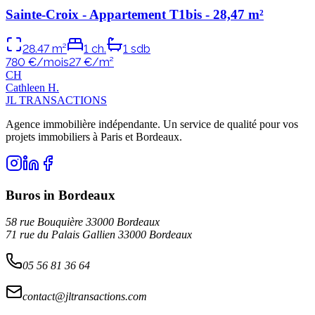
Sainte-Croix - Appartement T1bis - 28,47 m²
28.47
m²
1
ch.
1
sdb
780 €/mois
27
€/m²
C
H
Cathleen
H
.
JL TRANSACTIONS
Agence immobilière indépendante. Un service de qualité pour vos
projets immobiliers à Paris et Bordeaux.
Buros in Bordeaux
58 rue Bouquière 33000 Bordeaux
71 rue du Palais Gallien 33000 Bordeaux
05 56 81 36 64
contact@jltransactions.com