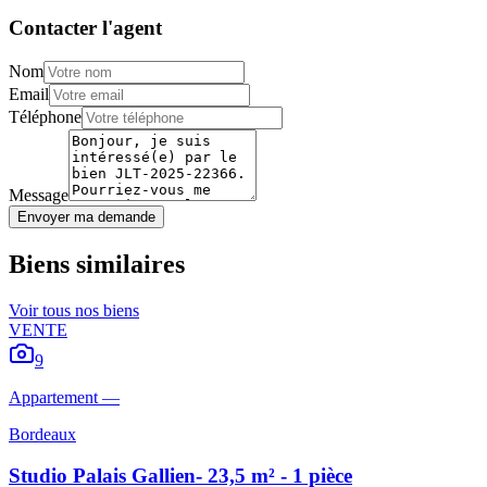
Contacter l'agent
Nom
Email
Téléphone
Message
Envoyer ma demande
Biens similaires
Voir tous nos biens
VENTE
9
Appartement
—
Bordeaux
Studio Palais Gallien- 23,5 m² - 1 pièce