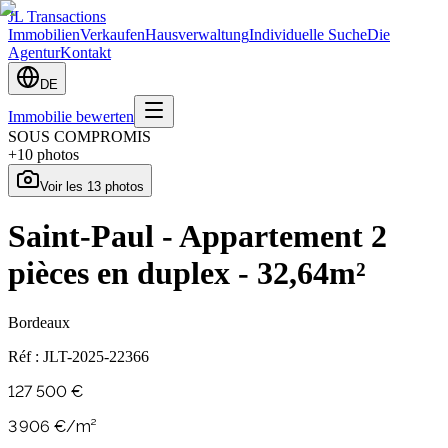
JL Transactions
Immobilien
Verkaufen
Hausverwaltung
Individuelle Suche
Die
Agentur
Kontakt
DE
Immobilie bewerten
SOUS COMPROMIS
+
10
photos
Voir les
13
photos
Saint-Paul - Appartement 2
pièces en duplex - 32,64m²
Bordeaux
Réf :
JLT-2025-22366
127 500 €
3 906
€/m²