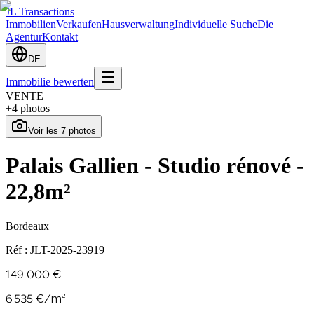
JL Transactions
Immobilien
Verkaufen
Hausverwaltung
Individuelle Suche
Die
Agentur
Kontakt
DE
Immobilie bewerten
VENTE
+
4
photos
Voir les
7
photos
Palais Gallien - Studio rénové -
22,8m²
Bordeaux
Réf :
JLT-2025-23919
149 000 €
6 535
€/m²