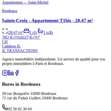
Appartement
—
Saint-Michel
Bordeaux
Sainte-Croix - Appartement T1bis - 28,47 m²
28.47
m²
1
ch.
1
sdb
780 €/mois
27
€/m²
C
H
Cathleen
H
.
JL TRANSACTIONS
Agence immobilière indépendante. Un service de qualité pour vos
projets immobiliers à Paris et Bordeaux.
Buros in Bordeaux
58 rue Bouquière 33000 Bordeaux
71 rue du Palais Gallien 33000 Bordeaux
05 56 81 36 64