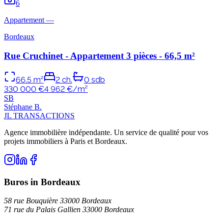
6
Appartement
—
Bordeaux
Rue Cruchinet - Appartement 3 pièces - 66,5 m²
66.5
m²
2
ch.
0
sdb
330 000 €
4 962
€/m²
S
B
Stéphane
B
.
JL TRANSACTIONS
Agence immobilière indépendante. Un service de qualité pour vos
projets immobiliers à Paris et Bordeaux.
Buros in Bordeaux
58 rue Bouquière 33000 Bordeaux
71 rue du Palais Gallien 33000 Bordeaux