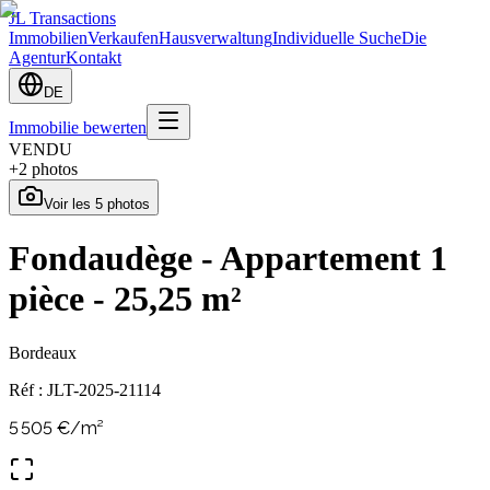
JL Transactions
Immobilien
Verkaufen
Hausverwaltung
Individuelle Suche
Die
Agentur
Kontakt
DE
Immobilie bewerten
VENDU
+
2
photos
Voir les
5
photos
Fondaudège - Appartement 1
pièce - 25,25 m²
Bordeaux
Réf :
JLT-2025-21114
5 505
€/m²