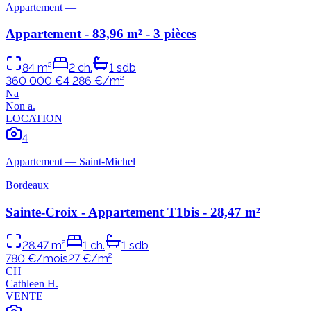
Appartement
—
Appartement - 83,96 m² - 3 pièces
84
m²
2
ch.
1
sdb
360 000 €
4 286
€/m²
N
a
Non
a
.
LOCATION
4
Appartement
—
Saint-Michel
Bordeaux
Sainte-Croix - Appartement T1bis - 28,47 m²
28.47
m²
1
ch.
1
sdb
780 €/mois
27
€/m²
C
H
Cathleen
H
.
VENTE