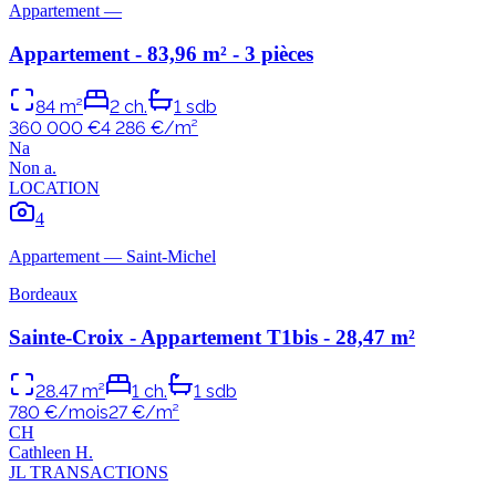
Appartement
—
Appartement - 83,96 m² - 3 pièces
84
m²
2
ch.
1
sdb
360 000 €
4 286
€/m²
N
a
Non
a
.
LOCATION
4
Appartement
—
Saint-Michel
Bordeaux
Sainte-Croix - Appartement T1bis - 28,47 m²
28.47
m²
1
ch.
1
sdb
780 €/mois
27
€/m²
C
H
Cathleen
H
.
JL TRANSACTIONS