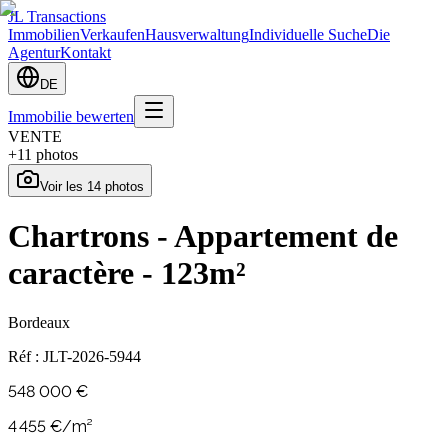
JL Transactions
Immobilien
Verkaufen
Hausverwaltung
Individuelle Suche
Die
Agentur
Kontakt
DE
Immobilie bewerten
VENTE
+
11
photos
Voir les
14
photos
Chartrons - Appartement de
caractère - 123m²
Bordeaux
Réf :
JLT-2026-5944
548 000 €
4 455
€/m²