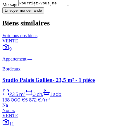
Message
Envoyer ma demande
Biens similaires
Voir tous nos biens
VENTE
9
Appartement
—
Bordeaux
Studio Palais Gallien- 23,5 m² - 1 pièce
23.5
m²
0
ch.
1
sdb
138 000 €
5 872
€/m²
N
a
Non
a
.
VENTE
11