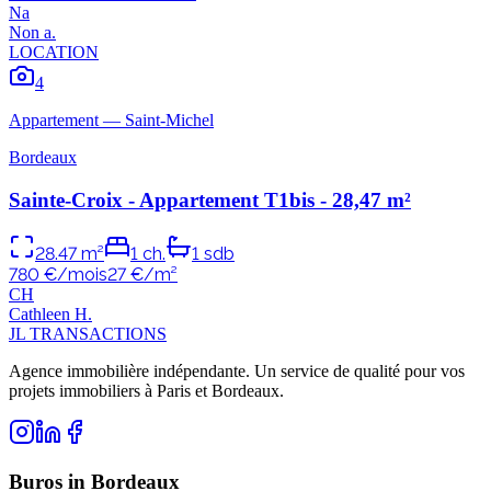
N
a
Non
a
.
LOCATION
4
Appartement
—
Saint-Michel
Bordeaux
Sainte-Croix - Appartement T1bis - 28,47 m²
28.47
m²
1
ch.
1
sdb
780 €/mois
27
€/m²
C
H
Cathleen
H
.
JL TRANSACTIONS
Agence immobilière indépendante. Un service de qualité pour vos
projets immobiliers à Paris et Bordeaux.
Buros in Bordeaux