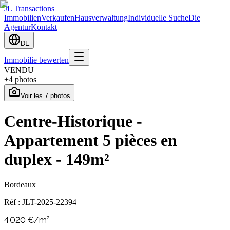
JL Transactions
Immobilien
Verkaufen
Hausverwaltung
Individuelle Suche
Die
Agentur
Kontakt
DE
Immobilie bewerten
VENDU
+
4
photos
Voir les
7
photos
Centre-Historique -
Appartement 5 pièces en
duplex - 149m²
Bordeaux
Réf :
JLT-2025-22394
4 020
€/m²