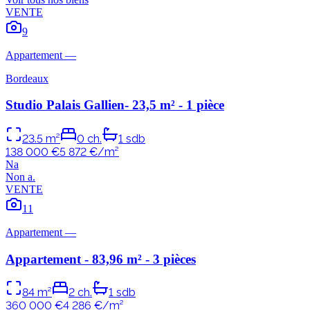
VENTE
9
Appartement
—
Bordeaux
Studio Palais Gallien- 23,5 m² - 1 pièce
23.5
m²
0
ch.
1
sdb
138 000 €
5 872
€/m²
N
a
Non
a
.
VENTE
11
Appartement
—
Appartement - 83,96 m² - 3 pièces
84
m²
2
ch.
1
sdb
360 000 €
4 286
€/m²