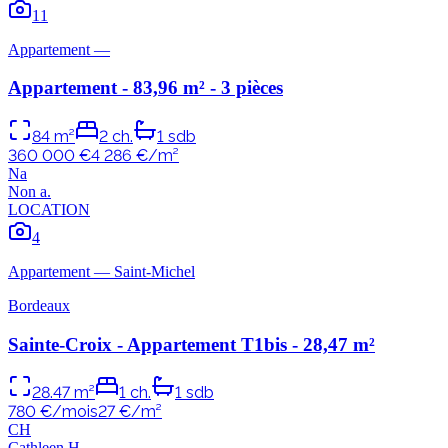
11
Appartement
—
Appartement - 83,96 m² - 3 pièces
84
m²
2
ch.
1
sdb
360 000 €
4 286
€/m²
N
a
Non
a
.
LOCATION
4
Appartement
—
Saint-Michel
Bordeaux
Sainte-Croix - Appartement T1bis - 28,47 m²
28.47
m²
1
ch.
1
sdb
780 €/mois
27
€/m²
C
H
Cathleen
H
.