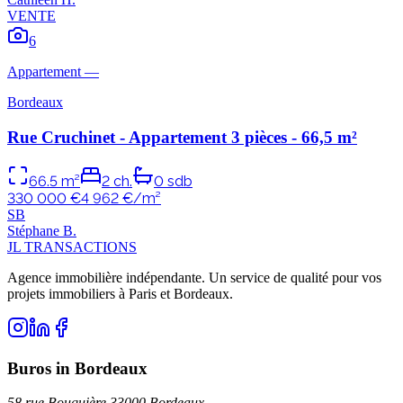
VENTE
6
Appartement
—
Bordeaux
Rue Cruchinet - Appartement 3 pièces - 66,5 m²
66.5
m²
2
ch.
0
sdb
330 000 €
4 962
€/m²
S
B
Stéphane
B
.
JL TRANSACTIONS
Agence immobilière indépendante. Un service de qualité pour vos
projets immobiliers à Paris et Bordeaux.
Buros in Bordeaux
58 rue Bouquière 33000 Bordeaux