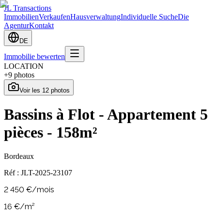
JL Transactions
Immobilien
Verkaufen
Hausverwaltung
Individuelle Suche
Die
Agentur
Kontakt
DE
Immobilie bewerten
LOCATION
+
9
photos
Voir les
12
photos
Bassins à Flot - Appartement 5
pièces - 158m²
Bordeaux
Réf :
JLT-2025-23107
2 450 €/mois
16
€/m²