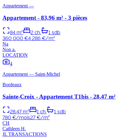
Appartement
—
Appartement - 83,96 m² - 3 pièces
84
m²
2
ch.
1
sdb
360 000 €
4 286
€/m²
N
a
Non
a
.
LOCATION
4
Appartement
—
Saint-Michel
Bordeaux
Sainte-Croix - Appartement T1bis - 28,47 m²
28.47
m²
1
ch.
1
sdb
780 €/mois
27
€/m²
C
H
Cathleen
H
.
JL TRANSACTIONS