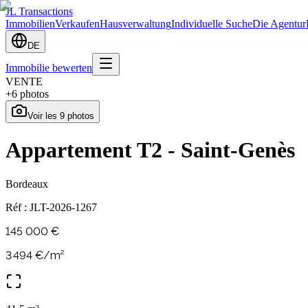
JL Transactions
Immobilien
Verkaufen
Hausverwaltung
Individuelle Suche
Die Agentur
DE
Immobilie bewerten
VENTE
+
6
photos
Voir les
9
photos
Appartement T2 - Saint-Genès
Bordeaux
Réf :
JLT-2026-1267
145 000 €
3 494
€/m²