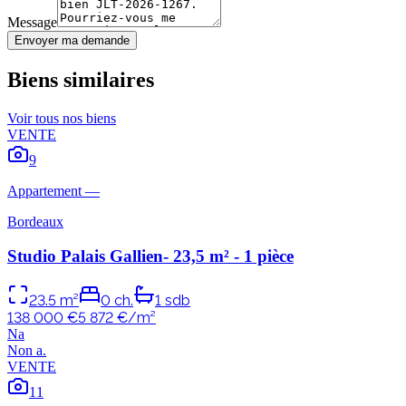
Message
Envoyer ma demande
Biens similaires
Voir tous nos biens
VENTE
9
Appartement
—
Bordeaux
Studio Palais Gallien- 23,5 m² - 1 pièce
23.5
m²
0
ch.
1
sdb
138 000 €
5 872
€/m²
N
a
Non
a
.
VENTE
11