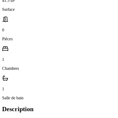
41.5
m²
Surface
0
Pièces
1
Chambres
1
Salle
de bain
Description